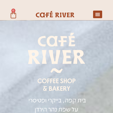
0
בית קפה, בייקרי ופטיסרי
על שפת נהר הירדן