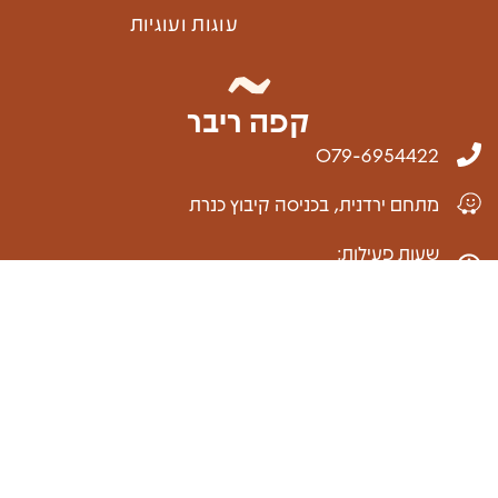
עוגות ועוגיות
קפה ריבר
079-6954422
מתחם ירדנית, בכניסה קיבוץ כנרת
שעות פעילות:
ראשון- שבת 08:00-16:00 או עד גמר המלאי
efrat@caferiver.co.il
מסעדות הקבוצה