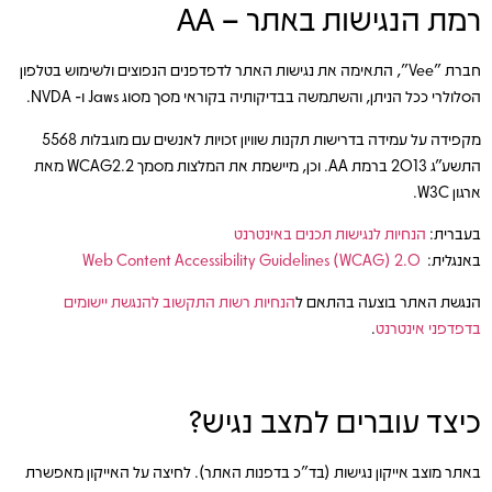
רמת הנגישות באתר – AA
חברת "Vee", התאימה את נגישות האתר לדפדפנים הנפוצים ולשימוש בטלפון
הסלולרי ככל הניתן, והשתמשה בבדיקותיה בקוראי מסך מסוג Jaws ו- NVDA.
מקפידה על עמידה בדרישות תקנות שוויון זכויות לאנשים עם מוגבלות 5568
התשע"ג 2013 ברמת AA. וכן, מיישמת את המלצות מסמך WCAG2.2 מאת
ארגון W3C.
בעברית:
הנחיות
לנגישות
תכנים
באינטרנט
באנגלית:
Web Content Accessibility Guidelines (WCAG) 2.0
הנגשת האתר בוצעה בהתאם ל
הנחיות
רשות
התקשוב
להנגשת
יישומים
בדפדפני
אינטרנט
.
כיצד עוברים למצב נגיש?
באתר מוצב אייקון נגישות (בד"כ בדפנות האתר). לחיצה על האייקון מאפשרת