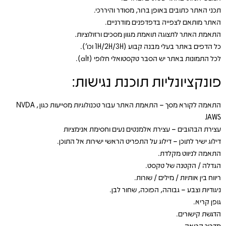
תכני האתר כתובים באופן ברור, מסודר והיררכי.
האתר מותאם לצפייה בדפדפנים מודרניים.
התאמת האתר לתצוגה תואמת מגוון מסכים ורזולוציות.
כל הדפים באתר בעלי מבנה קבוע (1H/2H/3H וכו').
לכל התמונות באתר יש הסבר טקסטואלי חלופי (alt).
פונקציונליות תוכנת נגישות:
התאמה לקורא מסך – התאמת האתר עבור טכנולוגיות מסייעות כגון NVDA ,
JAWS
עצירת הבהובים – עצירת אלמנטים נעים וחסימת אנימציות
דילוג ישיר לתוכן – דילוג על התפריט הראשי ישירות אל התוכן.
התאמה לניווט מקלדת.
הגדלה / הקטנה של טקסט.
ריווח בין אותיות / מילים / שורות.
ניגודיות וצבע – גבוהה, הפוכה, שחור לבן.
גופן קריא.
הדגשת קישורים.
מדריך קריאה.