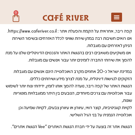
0
קפה ריבר, אחראית על הקמת והפעלת אתר : https://www.caferiver.co.il.
אנו רואים חשיבות רבה במתן שירות שוויוני לכלל האזרחים ובשיפור השירות
הניתן לאזרחים עם מוגבלות.
אנו משקיעים משאבים רבים בהנגשת האתר והנכסים הדיגיטליים שלנו על מנת
להפוך את שירותי החברה לזמינים יותר עבור אנשים עם מוגבלות.
במדינת ישראל כ-20 אחוזים מקרב האוכלוסייה הינם אנשים עם מוגבלות
הזקוקים לנגישות דיגיטלית, על מנת לצרוך מידע ושירותים כללים.
הנגשת האתר של קפה ריבר, נועדה להפוך אותו לזמין, ידידותי ונוח יותר לשימוש
עבור אוכלוסיות עם צרכים מיוחדים, הנובעים בין היתר ממוגבלויות מוטוריות
שונות,
לקויות קוגניטיביות, קוצר רואי, עיוורון או עיוורון צבעים, לקויות שמיעה וכן
אוכלוסייה הנמנית על בני הגיל השלישי.
הנגשת אתר זה בוצעה על ידי חברת הנגשת האתרים "Vee הנגשת אתרים".