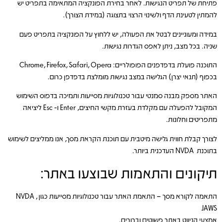
פתיחת של תפריט הנגישות. לאחר בחירת הפונקציה המתאימה בתפריט יש
להמתין לטעינת הדף ולשינוי הרצוי בתצוגה (במידת הצורך).
במידה ומעוניינים לבטל את הפעולה, יש ללחוץ על הפונקציה בתפריט פעם
שניה. בכל מצב, ניתן לאפס הגדרות נגישות.
התוכנה פועלת בדפדפנים הפופולריים: Chrome, Firefox, Safari, Opera
בכפוף (תנאי יצרן) הגלישה במצב נגישות מומלצת בדפדפן כרום.
האתר מספק מבנה סמנטי עבור טכנולוגיות מסייעות ותמיכה בדפוס השימוש
המקובל להפעלה עם מקלדת בעזרת מקשי החיצים, Enter ו- Esc ליציאה
מתפריטים וחלונות.
לצורך קבלת חווית גלישה מיטבית עם תוכנת הקראת מסך, אנו ממליצים לשימוש
בתוכנת NVDA העדכנית ביותר.
תיקונים והתאמות שבוצעו באתר:
התאמה לקורא מסך – התאמת האתר עבור טכנולוגיות מסייעות כגון NVDA ,
JAWS
אמצעי הניווט באתר פשוטים וברורים.